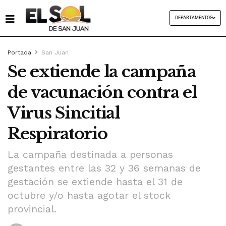
DEPARTAMENTOS
Portada
San Juan
Se extiende la campaña
de vacunación contra el
Virus Sincitial
Respiratorio
La campaña destinada a personas
gestantes entre las 32 y 36 semanas de
gestación se extiende hasta el 31 de
octubre y/o hasta agotar el stock
provincial.