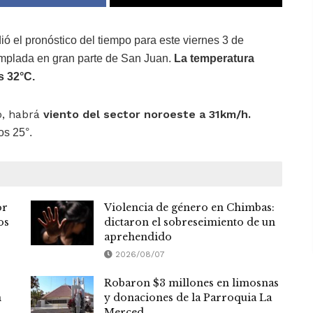
ió el pronóstico del tiempo para este viernes 3 de
emplada en gran parte de San Juan.
La temperatura
s 32
°C.
o, habrá
viento del sector noroeste a 31km/h.
os 25°.
or
Violencia de género en Chimbas:
os
dictaron el sobreseimiento de un
aprehendido
2026/08/07
Robaron $3 millones en limosnas
n
y donaciones de la Parroquia La
Merced