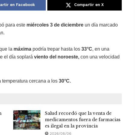
rtir en Facebook
Compartir en X
ipó para este
miércoles 3 de diciembre
un día marcado
an.
 que la
máxima
podría trepar hasta los
33°C
, en una
te el día soplará
viento del noroeste,
con una velocidad
na temperatura cercana a los
30°C.
n
Salud recordó que la venta de
medicamentos fuera de farmacias
es ilegal en la provincia
2026/08/06