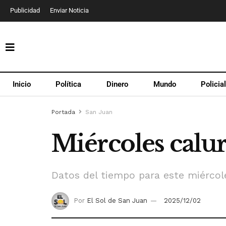
Publicidad
Enviar Noticia
Inicio
Política
Dinero
Mundo
Policia
Portada
San Juan
Miércoles calur
Datos del tiempo para este miércol
Por
El Sol de San Juan
2025/12/02