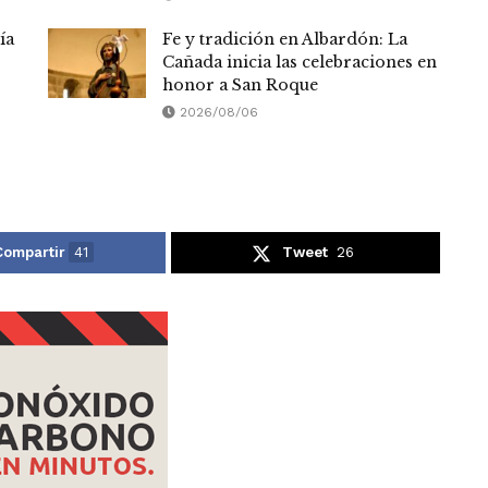
ía
Fe y tradición en Albardón: La
Cañada inicia las celebraciones en
honor a San Roque
2026/08/06
Compartir
41
Tweet
26