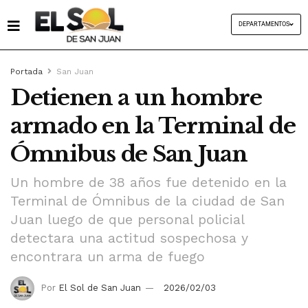
DEPARTAMENTOS
Portada
San Juan
Detienen a un hombre
armado en la Terminal de
Ómnibus de San Juan
Un hombre de 38 años fue detenido en la
Terminal de Ómnibus de la ciudad de San
Juan luego de que personal policial
detectara una actitud sospechosa y
encontrara un arma de fuego
Por
El Sol de San Juan
2026/02/03