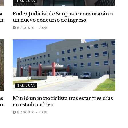
SAN JUAN
a
Poder Judicial de San Juan: convocarán a
/h
un nuevo concurso de ingreso
5 AGOSTO - 2026
SAN JUAN
as
Murió un motociclista tras estar tres días
an
en estado crítico
5 AGOSTO - 2026