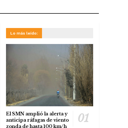
Lo más leído:
El SMN amplió la alerta y
anticipa ráfagas de viento
zonda de hasta 100 km/h