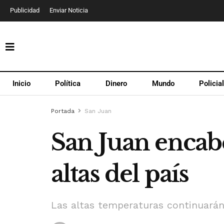
Publicidad
Enviar Noticia
Inicio
Política
Dinero
Mundo
Policia
Portada
San Juan
San Juan encab
altas del país
Las altas temperaturas continuarán