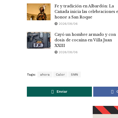
Fe y tradición en Albardón: La
Cañada inicia las celebraciones 
honor a San Roque
2026/08/06
Cayó un hombre armado y con
dosis de cocaína en Villa Juan
XXIII
2026/08/06
Tags:
ahora
Calor
SMN
Enviar