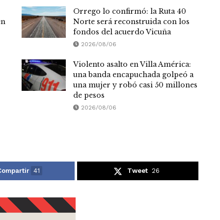
Orrego lo confirmó: la Ruta 40
en
Norte será reconstruida con los
fondos del acuerdo Vicuña
2026/08/06
Violento asalto en Villa América:
una banda encapuchada golpeó a
una mujer y robó casi 50 millones
de pesos
2026/08/06
Compartir
41
Tweet
26