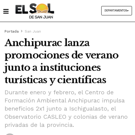
DEPARTAMENTOS
Portada
San Juan
Anchipurac lanza
promociones de verano
junto a instituciones
turísticas y científicas
Durante enero y febrero, el Centro de
Formación Ambiental Anchipurac impulsa
beneficios 2x1 junto a Ischigualasto, el
Observatorio CASLEO y colonias de verano
privadas de la provincia.