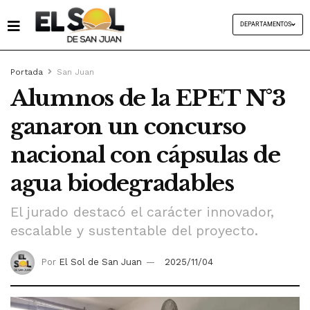
DEPARTAMENTOS
Portada
San Juan
Alumnos de la EPET N°3
ganaron un concurso
nacional con cápsulas de
agua biodegradables
El jurado destacó el carácter innovador,
escalable y sustentable del proyecto.
Por
El Sol de San Juan
2025/11/04