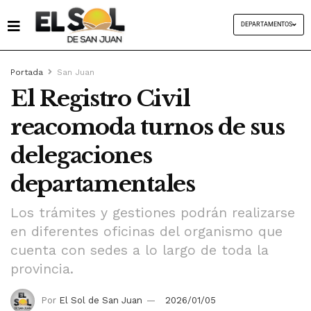
DEPARTAMENTOS
Portada
San Juan
El Registro Civil
reacomoda turnos de sus
delegaciones
departamentales
Los trámites y gestiones podrán realizarse
en diferentes oficinas del organismo que
cuenta con sedes a lo largo de toda la
provincia.
Por
El Sol de San Juan
2026/01/05