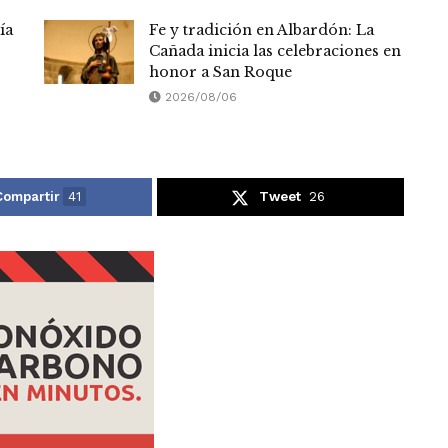
ía
Fe y tradición en Albardón: La
Cañada inicia las celebraciones en
honor a San Roque
2026/08/06
Compartir
41
Tweet
26