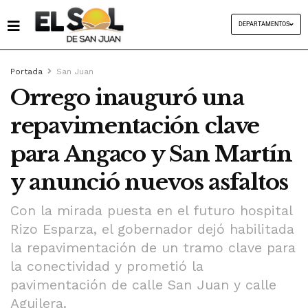
DEPARTAMENTOS
Portada
San Juan
Orrego inauguró una
repavimentación clave
para Angaco y San Martín
y anunció nuevos asfaltos
Con la mirada puesta en el futuro hospital
Rizo Esparza, el gobernador dejó habilitada
la repavimentación de un tramo clave para
la conectividad y prometió la
pavimentación de calle San Juan y calle
Aguilera.