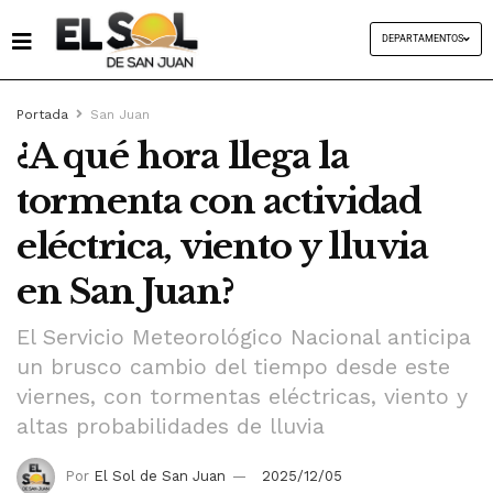
DEPARTAMENTOS
Portada
San Juan
¿A qué hora llega la
tormenta con actividad
eléctrica, viento y lluvia
en San Juan?
El Servicio Meteorológico Nacional anticipa
un brusco cambio del tiempo desde este
viernes, con tormentas eléctricas, viento y
altas probabilidades de lluvia
Por
El Sol de San Juan
2025/12/05