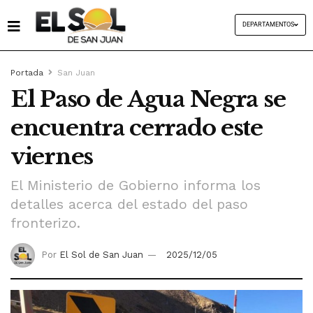
DEPARTAMENTOS
Portada
San Juan
El Paso de Agua Negra se
encuentra cerrado este
viernes
El Ministerio de Gobierno informa los
detalles acerca del estado del paso
fronterizo.
Por
El Sol de San Juan
2025/12/05