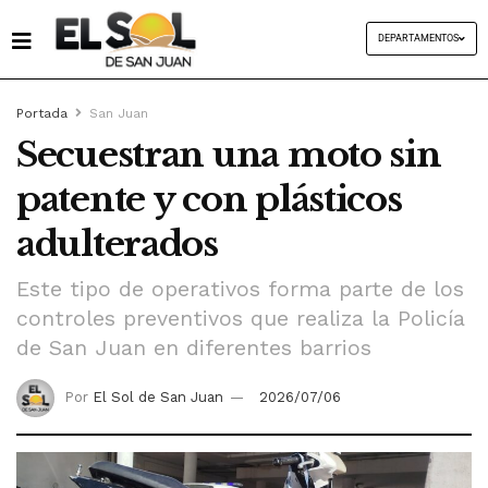
DEPARTAMENTOS
Portada
San Juan
Secuestran una moto sin
patente y con plásticos
adulterados
Este tipo de operativos forma parte de los
controles preventivos que realiza la Policía
de San Juan en diferentes barrios
Por
El Sol de San Juan
2026/07/06