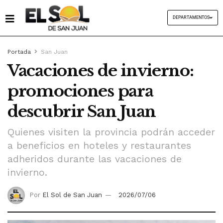
DEPARTAMENTOS
Portada
San Juan
Vacaciones de invierno:
promociones para
descubrir San Juan
Quienes visiten la provincia podrán acceder
a beneficios en hoteles y restaurantes
adheridos durante las vacaciones de
invierno.
Por
El Sol de San Juan
2026/07/06