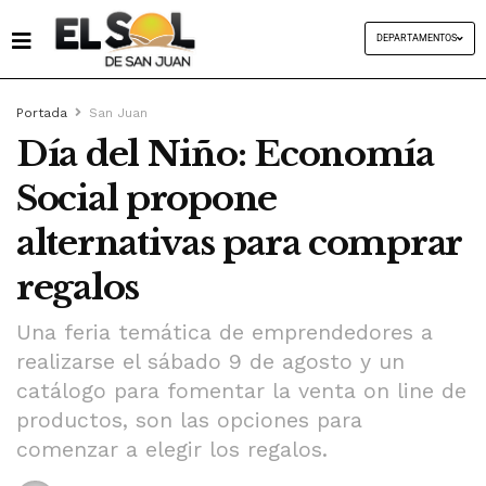
DEPARTAMENTOS
Portada
San Juan
Día del Niño: Economía
Social propone
alternativas para comprar
regalos
Una feria temática de emprendedores a
realizarse el sábado 9 de agosto y un
catálogo para fomentar la venta on line de
productos, son las opciones para
comenzar a elegir los regalos.