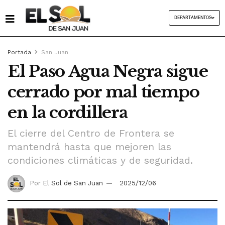
DEPARTAMENTOS
Portada
San Juan
El Paso Agua Negra sigue
cerrado por mal tiempo
en la cordillera
El cierre del Centro de Frontera se
mantendrá hasta que mejoren las
condiciones climáticas y de seguridad.
Por
El Sol de San Juan
2025/12/06