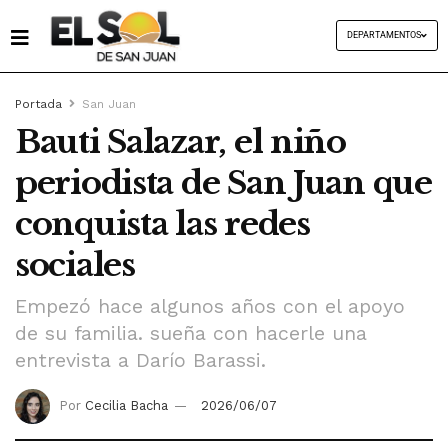
DEPARTAMENTOS
Portada
San Juan
Bauti Salazar, el niño
periodista de San Juan que
conquista las redes
sociales
Empezó hace algunos años con el apoyo
de su familia. sueña con hacerle una
entrevista a Darío Barassi.
Por
Cecilia Bacha
2026/06/07