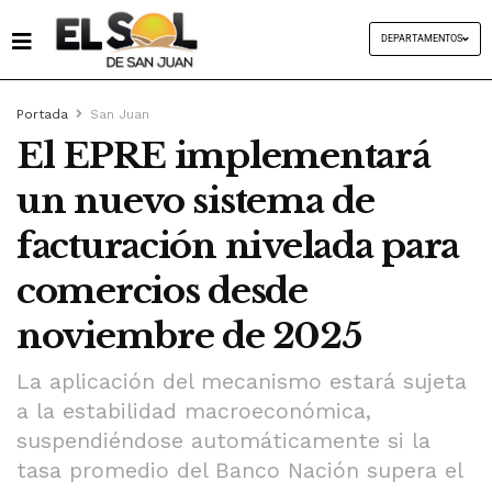
DEPARTAMENTOS
Portada
San Juan
El EPRE implementará
un nuevo sistema de
facturación nivelada para
comercios desde
noviembre de 2025
La aplicación del mecanismo estará sujeta
a la estabilidad macroeconómica,
suspendiéndose automáticamente si la
tasa promedio del Banco Nación supera el