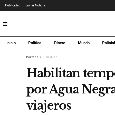
Publicidad
Enviar Noticia
Inicio
Política
Dinero
Mundo
Policia
Portada
San Juan
Habilitan temp
por Agua Negra
viajeros