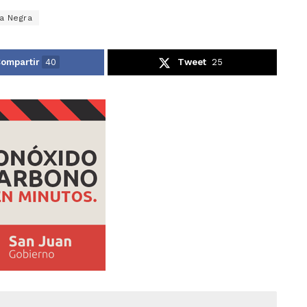
a Negra
ompartir
40
Tweet
25