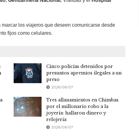
íso
,
Gendarmería Nacional
, Vialidad y el
Hospital
 marcar los viajeros que deseen comunicarse desde
to fijos como celulares.
:
Cinco policías detenidos por
n
presuntos apremios ilegales a un
preso
2026/08/07
as
Tres allanamientos en Chimbas
por el millonario robo a la
joyería: hallaron dinero y
relojería
2026/08/07