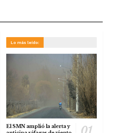
Lo más leído:
El SMN amplió la alerta y
anticipa ráfagas de viento