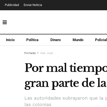
Publicidad
Enviar Noticia
Inicio
Política
Dinero
Mundo
Policia
Portada
San Juan
Por mal tiempo
gran parte de l
Las autoridades subrayaron que la pr
las colonias