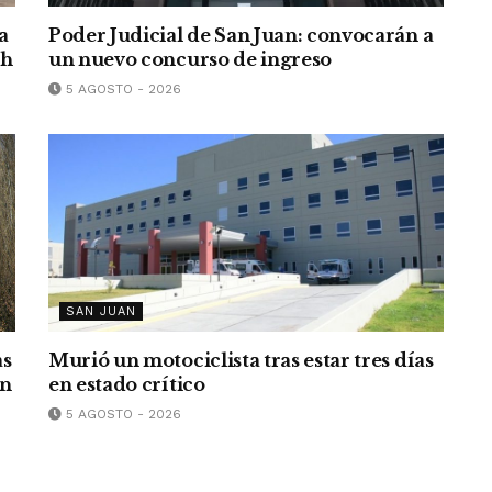
a
Poder Judicial de San Juan: convocarán a
/h
un nuevo concurso de ingreso
5 AGOSTO - 2026
SAN JUAN
as
Murió un motociclista tras estar tres días
an
en estado crítico
5 AGOSTO - 2026