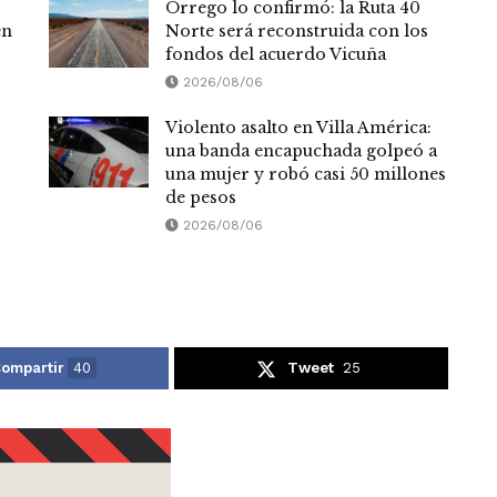
Orrego lo confirmó: la Ruta 40
en
Norte será reconstruida con los
fondos del acuerdo Vicuña
2026/08/06
Violento asalto en Villa América:
una banda encapuchada golpeó a
una mujer y robó casi 50 millones
de pesos
2026/08/06
ompartir
40
Tweet
25