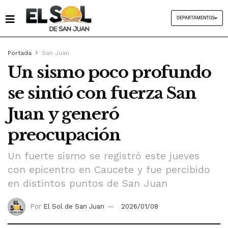
DEPARTAMENTOS
Portada
San Juan
Un sismo poco profundo
se sintió con fuerza San
Juan y generó
preocupación
Un fuerte sismo se registró este jueves
con epicentro en Caucete y fue percibido
en distintos puntos de San Juan
Por
El Sol de San Juan
2026/01/08