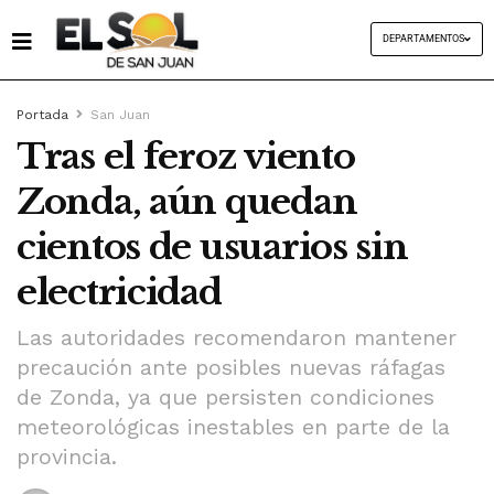
DEPARTAMENTOS
Portada
San Juan
Tras el feroz viento
Zonda, aún quedan
cientos de usuarios sin
electricidad
Las autoridades recomendaron mantener
precaución ante posibles nuevas ráfagas
de Zonda, ya que persisten condiciones
meteorológicas inestables en parte de la
provincia.