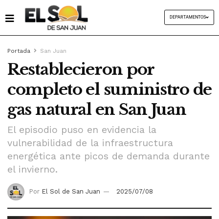
DEPARTAMENTOS
Portada
San Juan
Restablecieron por
completo el suministro de
gas natural en San Juan
El episodio puso en evidencia la
vulnerabilidad de la infraestructura
energética ante picos de demanda durante
el invierno.
Por
El Sol de San Juan
2025/07/08