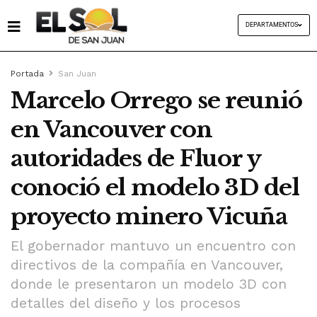
DEPARTAMENTOS
Portada
San Juan
Marcelo Orrego se reunió
en Vancouver con
autoridades de Fluor y
conoció el modelo 3D del
proyecto minero Vicuña
El gobernador mantuvo un encuentro con
directivos de la compañía en Vancouver,
donde le presentaron un modelo 3D con
detalles del diseño y los procesos