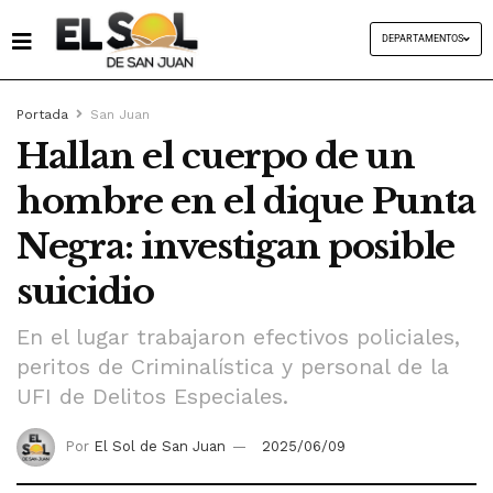
DEPARTAMENTOS
Portada
San Juan
Hallan el cuerpo de un
hombre en el dique Punta
Negra: investigan posible
suicidio
En el lugar trabajaron efectivos policiales,
peritos de Criminalística y personal de la
UFI de Delitos Especiales.
Por
El Sol de San Juan
2025/06/09