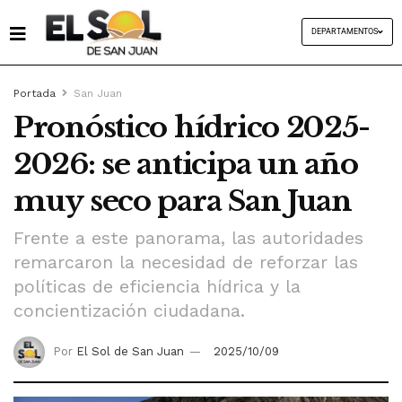
DEPARTAMENTOS
Portada
San Juan
Pronóstico hídrico 2025-
2026: se anticipa un año
muy seco para San Juan
Frente a este panorama, las autoridades
remarcaron la necesidad de reforzar las
políticas de eficiencia hídrica y la
concientización ciudadana.
Por
El Sol de San Juan
2025/10/09