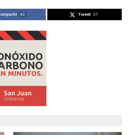
ompartir
43
Tweet
27