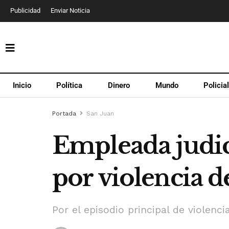
Publicidad
Enviar Noticia
Inicio
Política
Dinero
Mundo
Policia
Portada
San Juan
Empleada judici
por violencia d
Por el episodio principal de violenci