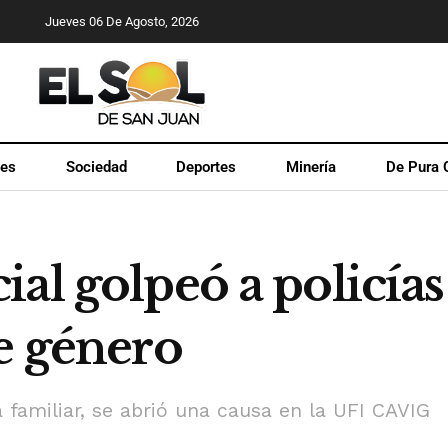
Jueves 06 De Agosto, 2026
les
Sociedad
Deportes
Minería
De Pura 
al golpeó a policía
e género
a familiar, se abrió una causa en la UFI CAVIG