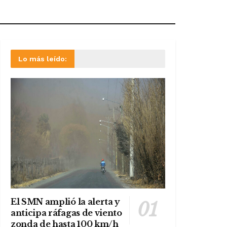
Lo más leído:
El SMN amplió la alerta y
anticipa ráfagas de viento
zonda de hasta 100 km/h