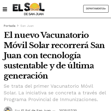
DEPARTAMENTOS
Portada
San Juan
El nuevo Vacunatorio
Móvil Solar recorrerá San
Juan con tecnología
sustentable y de última
generación
Se trata del primer Vacunatorio Móvil
Solar. La iniciativa se concreta a través del
Programa Provincial de Inmunizaciones.
Por
El Sol de San Juan
2025/07/10