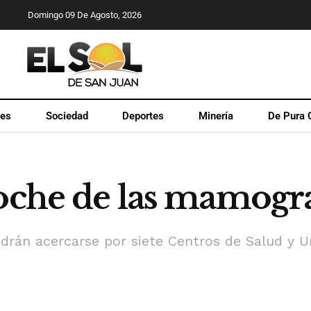
Domingo 09 De Agosto, 2026
les
Sociedad
Deportes
Minería
De Pura 
noche de las mamogra
rán acercarse por siete Centros de Salud y Un