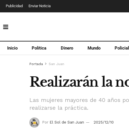
Publicidad
Enviar Noticia
Inicio
Política
Dinero
Mundo
Policia
Portada
San Juan
Realizarán la 
Las mujeres mayores de 40 años pod
realizarse la práctica.
Por
El Sol de San Juan
2025/12/10