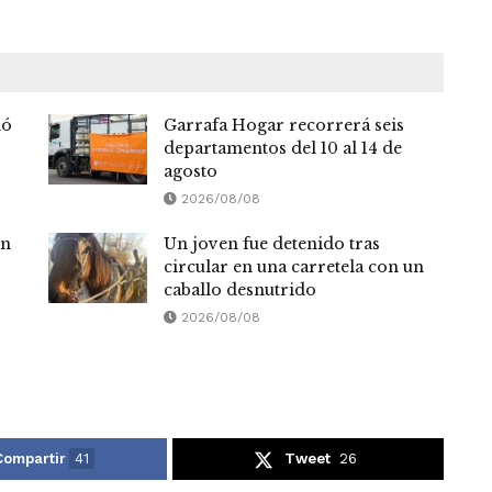
nó
Garrafa Hogar recorrerá seis
departamentos del 10 al 14 de
agosto
2026/08/08
en
Un joven fue detenido tras
circular en una carretela con un
caballo desnutrido
2026/08/08
Compartir
41
Tweet
26