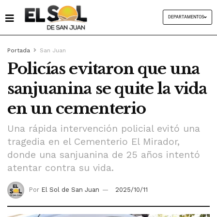
DEPARTAMENTOS
Portada
San Juan
Policías evitaron que una
sanjuanina se quite la vida
en un cementerio
Una rápida intervención policial evitó una
tragedia en el Cementerio El Mirador,
donde una sanjuanina de 25 años intentó
atentar contra su vida.
Por
El Sol de San Juan
2025/10/11