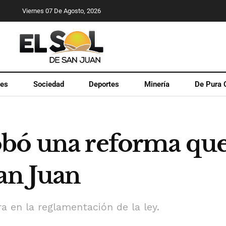
Viernes 07 De Agosto, 2026
les
Sociedad
Deportes
Minería
De Pura 
bó una reforma que 
an Juan
a en la reglamentación de la ley.