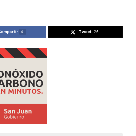
Compartir
41
Tweet
26