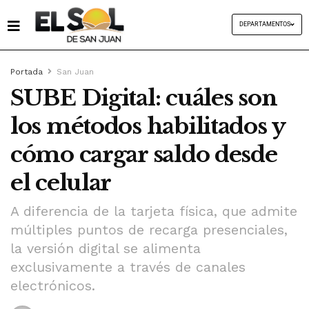
DEPARTAMENTOS
Portada
San Juan
SUBE Digital: cuáles son
los métodos habilitados y
cómo cargar saldo desde
el celular
A diferencia de la tarjeta física, que admite
múltiples puntos de recarga presenciales,
la versión digital se alimenta
exclusivamente a través de canales
electrónicos.