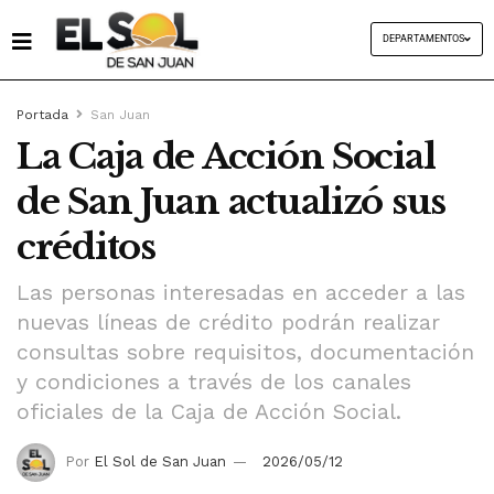
DEPARTAMENTOS
Portada
San Juan
La Caja de Acción Social
de San Juan actualizó sus
créditos
Las personas interesadas en acceder a las
nuevas líneas de crédito podrán realizar
consultas sobre requisitos, documentación
y condiciones a través de los canales
oficiales de la Caja de Acción Social.
Por
El Sol de San Juan
2026/05/12