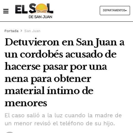
DEPARTAMENTOS
Portada
San Juan
Detuvieron en San Juan a
un cordobés acusado de
hacerse pasar por una
nena para obtener
material íntimo de
menores
El caso salió a la luz cuando la madre de
un menor revisó el teléfono de su hijo.