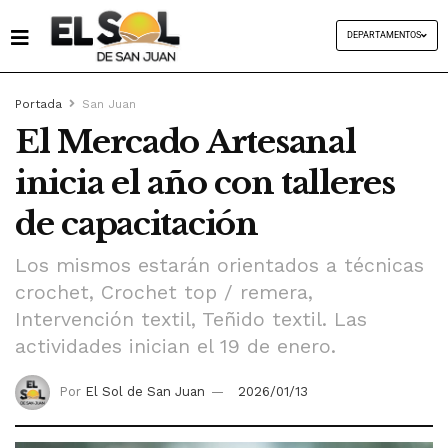
DEPARTAMENTOS
Portada
San Juan
El Mercado Artesanal
inicia el año con talleres
de capacitación
Los mismos estarán orientados a técnicas
crochet, Crochet top / remera,
Intervención textil, Teñido textil. Las
actividades inician el 19 de enero.
Por
El Sol de San Juan
2026/01/13