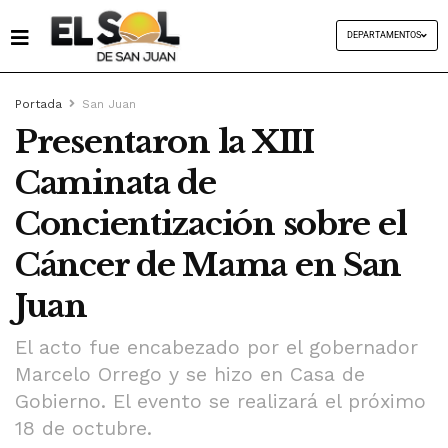
DEPARTAMENTOS
Portada
San Juan
Presentaron la XIII
Caminata de
Concientización sobre el
Cáncer de Mama en San
Juan
El acto fue encabezado por el gobernador
Marcelo Orrego y se hizo en Casa de
Gobierno. El evento se realizará el próximo
18 de octubre.