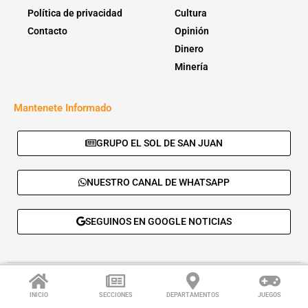
Política de privacidad
Cultura
Contacto
Opinión
Dinero
Minería
Mantenete Informado
GRUPO EL SOL DE SAN JUAN
NUESTRO CANAL DE WHATSAPP
SEGUINOS EN GOOGLE NOTICIAS
© 2026 - El Sol de San Juan. Todos los derechos reservados. |
Desarrolla:
Daskalos Solutions
.
INICIO
SECCIONES
DEPARTAMENTOS
JUEGOS