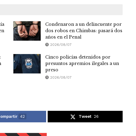
ía
Condenaron a un delincuente por
en
dos robos en Chimbas: pasará dos
años en el Penal
2026/08/07
:
Cinco policías detenidos por
n
presuntos apremios ilegales a un
preso
2026/08/07
ompartir
42
Tweet
26