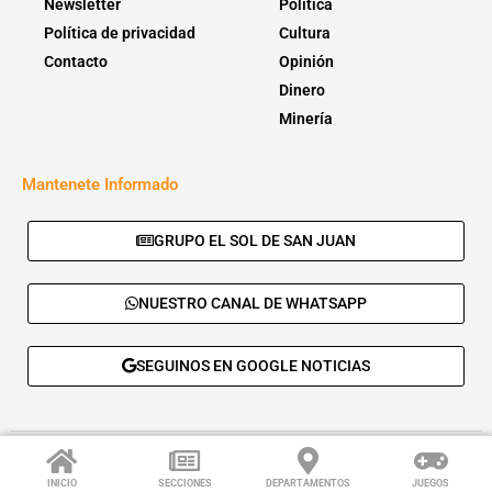
Newsletter
Política
Política de privacidad
Cultura
Contacto
Opinión
Dinero
Minería
Mantenete Informado
GRUPO EL SOL DE SAN JUAN
NUESTRO CANAL DE WHATSAPP
SEGUINOS EN GOOGLE NOTICIAS
© 2026 - El Sol de San Juan. Todos los derechos reservados. |
Desarrolla:
Daskalos Solutions
.
INICIO
SECCIONES
DEPARTAMENTOS
JUEGOS