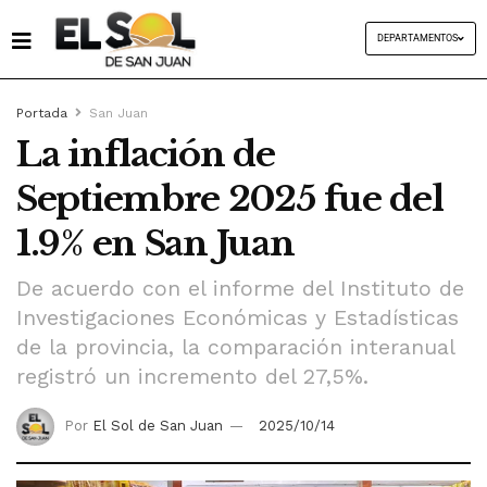
DEPARTAMENTOS
Portada
San Juan
La inflación de
Septiembre 2025 fue del
1.9% en San Juan
De acuerdo con el informe del Instituto de
Investigaciones Económicas y Estadísticas
de la provincia, la comparación interanual
registró un incremento del 27,5%.
Por
El Sol de San Juan
2025/10/14