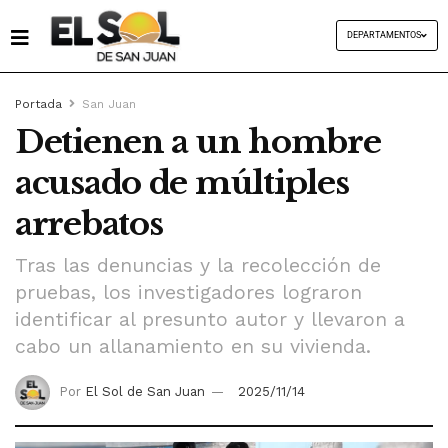
DEPARTAMENTOS
Portada
San Juan
Detienen a un hombre
acusado de múltiples
arrebatos
Tras las denuncias y la recolección de
pruebas, los investigadores lograron
identificar al presunto autor y llevaron a
cabo un allanamiento en su vivienda.
Por
El Sol de San Juan
2025/11/14