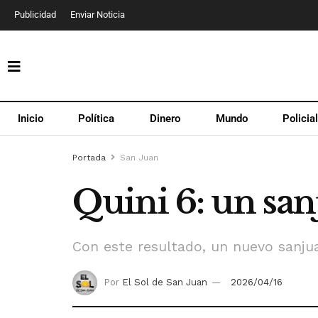
Publicidad
Enviar Noticia
Inicio
Política
Dinero
Mundo
Policia
Portada
San Juan
Quini 6: un sa
Con este resultado, un nuevo sanjua
Por
El Sol de San Juan
2026/04/16