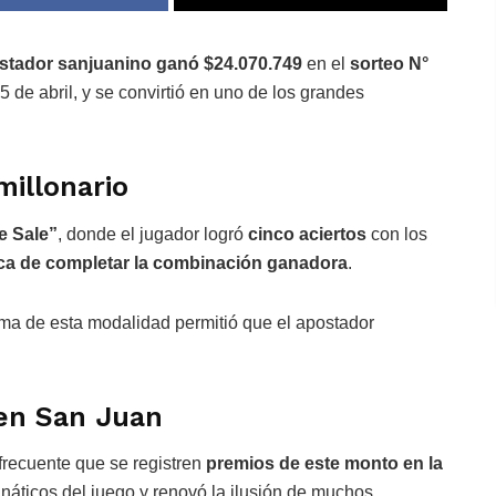
stador sanjuanino ganó $24.070.749
en el
sorteo N°
5 de abril, y se convirtió en uno de los grandes
millonario
e Sale”
, donde el jugador logró
cinco aciertos
con los
ca de completar la combinación ganadora
.
ema de esta modalidad permitió que el apostador
 en San Juan
frecuente que se registren
premios de este monto en la
 fanáticos del juego y renovó la ilusión de muchos