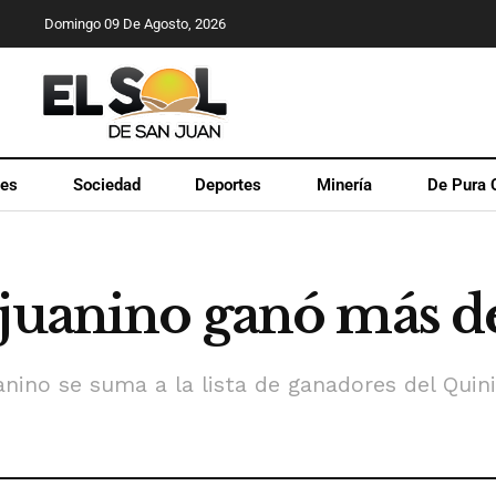
Domingo 09 De Agosto, 2026
les
Sociedad
Deportes
Minería
De Pura 
njuanino ganó más d
nino se suma a la lista de ganadores del Quini