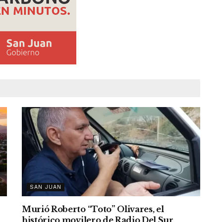
SAN JUAN
Murió Roberto “Toto” Olivares, el
histórico movilero de Radio Del Sur