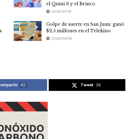
el Quini 6 y el Brinco
2026/07/14
Golpe de suerte en San Juan: ganó
s
$2,5 millones en el Telekino
2026/05/18
ompartir
42
Tweet
26