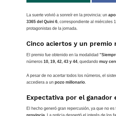
La suerte volvió a sonreír en la provincia: un
apo
3365 del Quini 6
, correspondiente al miércoles 1
protagonistas de la jornada.
Cinco aciertos y un premio 
El premio fue obtenido en la modalidad
“Siempr
números
10, 19, 42, 43 y 44
, quedando
muy cer
A pesar de no acertar todos los números, el sist
accediera a un
pozo millonario
.
Expectativa por el ganador
El hecho generó gran repercusión, ya que no es 
provincia
. La noticia despertó el interés de los