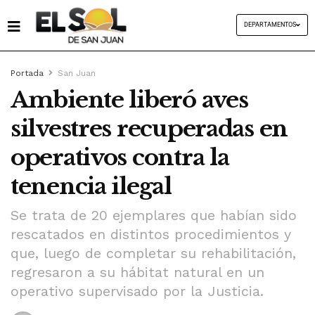
DEPARTAMENTOS
Portada
San Juan
Ambiente liberó aves
silvestres recuperadas en
operativos contra la
tenencia ilegal
Se trata de 20 ejemplares que habían sido
rescatados en distintos procedimientos y
que, luego de completar su rehabilitación,
regresaron a su hábitat natural en un
operativo supervisado por la Justicia.