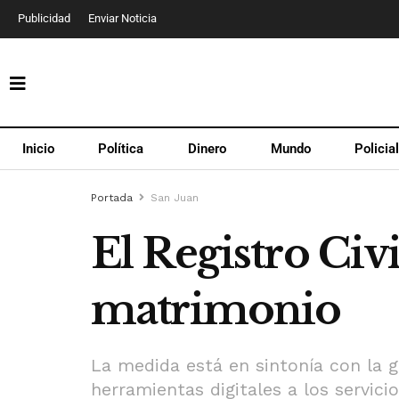
Publicidad
Enviar Noticia
Inicio
Política
Dinero
Mundo
Policia
Portada
San Juan
El Registro Civi
matrimonio
La medida está en sintonía con la g
herramientas digitales a los servicio