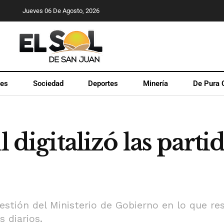
Jueves 06 De Agosto, 2026
les
Sociedad
Deportes
Minería
De Pura 
l digitalizó las parti
estión del Ministerio de Gobierno en lo que re
s diarios.