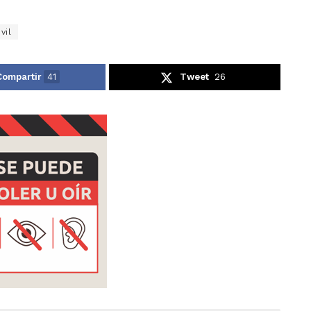
vil
Compartir
41
Tweet
26