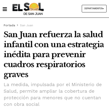
DEPARTAMENTOS
Portada
San Juan
San Juan refuerza la salud
infantil con una estrategia
inédita para prevenir
cuadros respiratorios
graves
La medida, impulsada por el Ministerio de
Salud, permite ampliar la cobertura de
protección para menores que no cuentan
con obra social