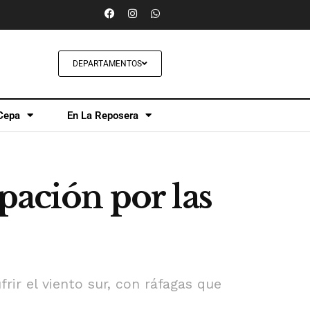
DEPARTAMENTOS
Cepa
En La Reposera
pación por las
rir el viento sur, con ráfagas que