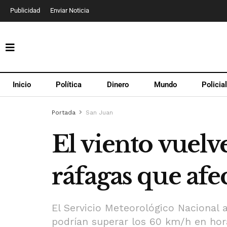
Publicidad
Enviar Noticia
Inicio
Política
Dinero
Mundo
Policia
Portada
San Juan
El viento vuelv
ráfagas que afe
El Servicio Meteorológico Nacional a
podrían superar los 60 km/h en hora