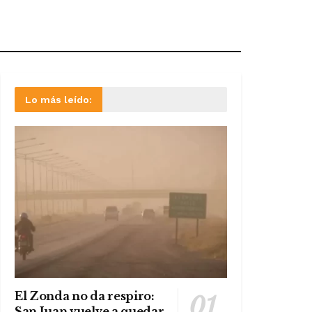
Lo más leído:
El Zonda no da respiro:
San Juan vuelve a quedar