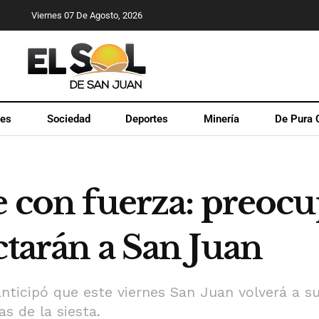
Viernes 07 De Agosto, 2026
les
Sociedad
Deportes
Minería
De Pura 
e con fuerza: preocu
ctarán a San Juan
nticipó que este viernes San Juan volverá a suf
s de la siesta.