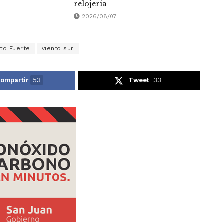
relojería
2026/08/07
to Fuerte
viento sur
ompartir
53
Tweet
33