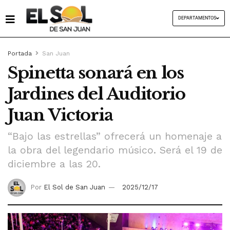
DEPARTAMENTOS
Portada
San Juan
Spinetta sonará en los
Jardines del Auditorio
Juan Victoria
“Bajo las estrellas” ofrecerá un homenaje a
la obra del legendario músico. Será el 19 de
diciembre a las 20.
Por
El Sol de San Juan
2025/12/17