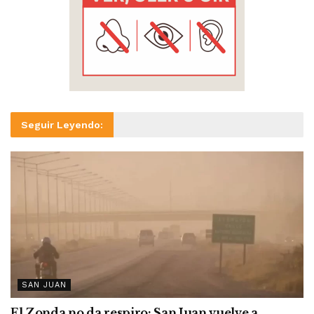
Seguir Leyendo:
SAN JUAN
El Zonda no da respiro: San Juan vuelve a