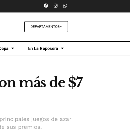
DEPARTAMENTOS
Cepa
En La Reposera
ron más de $7
principales juegos de azar
de sus premios.