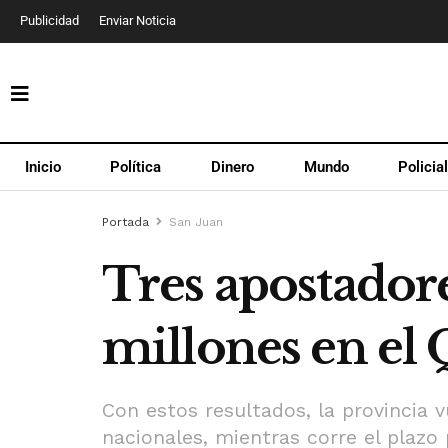
Publicidad
Enviar Noticia
Inicio
Política
Dinero
Mundo
Policia
Portada
San Juan
Tres apostador
millones en el 
Con estos resultados, la provincia 
nacionales, mientras corre el plazo