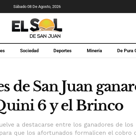
Sábado 08 De Agosto, 2026
les
Sociedad
Deportes
Minería
De Pura 
es de San Juan gana
Quini 6 y el Brinco
vuelve a destacarse entre los ganadores de los 
 para que los afortunados formalicen el cobro 