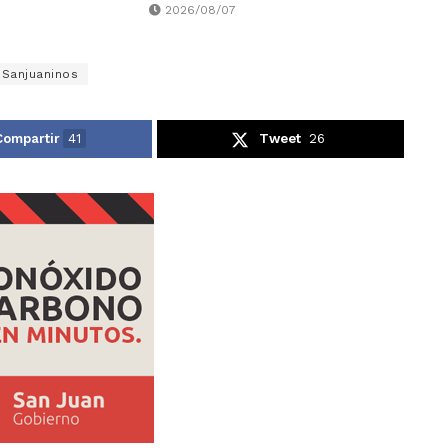
2026/08/07
Sanjuaninos
Compartir
41
Tweet
26