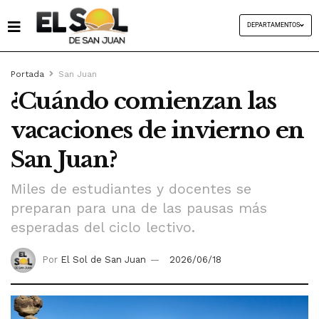
DEPARTAMENTOS
Portada
San Juan
¿Cuándo comienzan las
vacaciones de invierno en
San Juan?
Miles de estudiantes y docentes se
preparan para una de las pausas más
esperadas del ciclo lectivo.
Por
El Sol de San Juan
2026/06/18