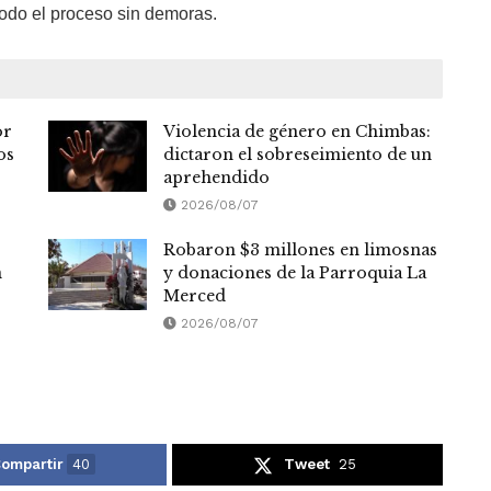
todo el proceso sin demoras.
or
Violencia de género en Chimbas:
os
dictaron el sobreseimiento de un
aprehendido
2026/08/07
Robaron $3 millones en limosnas
n
y donaciones de la Parroquia La
Merced
2026/08/07
ompartir
40
Tweet
25