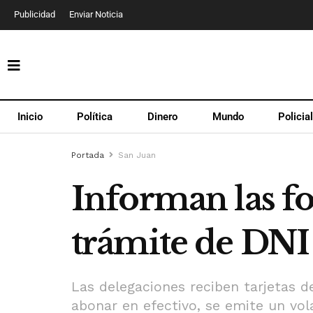
Publicidad
Enviar Noticia
Inicio
Política
Dinero
Mundo
Policia
Portada
San Juan
Informan las f
trámite de DNI
Las delegaciones reciben tarjetas d
abonar en efectivo, se emite un vol