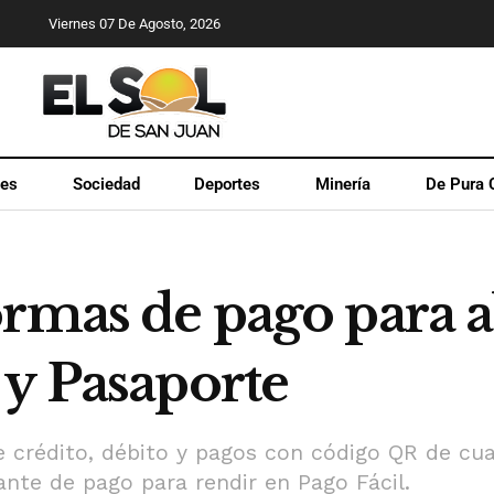
Viernes 07 De Agosto, 2026
les
Sociedad
Deportes
Minería
De Pura 
ormas de pago para a
 y Pasaporte
e crédito, débito y pagos con código QR de cual
ante de pago para rendir en Pago Fácil.