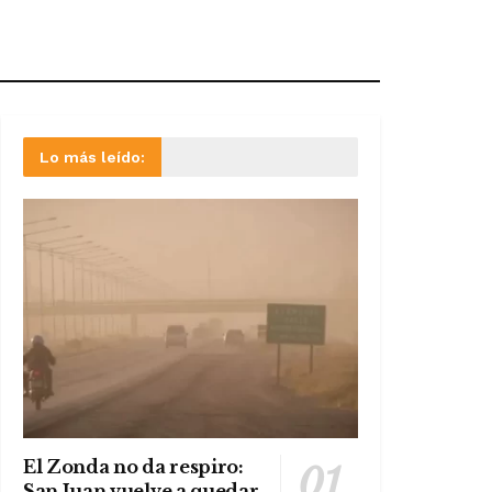
Lo más leído:
El Zonda no da respiro:
San Juan vuelve a quedar