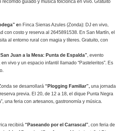
n recorrido guiado y música folclórica en vivo. Gratuito
odega” e
n Finca Sierras Azules (Zonda): DJ en vivo,
idad con costo y reserva al 2645891538. En San Martín, el
ita al entorno rural con magia y títeres. Gratuito, con
“San Juan a la Mesa: Punta de Espalda”
, evento
en vivo y un espacio infantil llamado “Pasteleritos”. Es
o.
Zonda se desarrollará
“Plogging Familiar”,
una jornada
reserva previa. El 20, de 12 a 18, el dique Punta Negra
”, una feria con artesanos, gastronomía y música.
ica recibirá
“Paseando por el Carrascal”
, con feria de