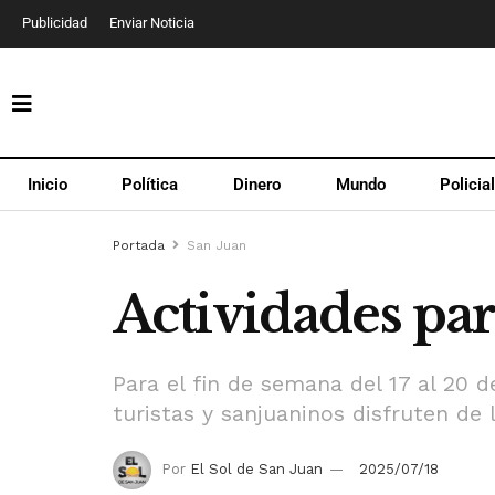
Publicidad
Enviar Noticia
Inicio
Política
Dinero
Mundo
Policia
Portada
San Juan
Actividades par
Para el fin de semana del 17 al 20 d
turistas y sanjuaninos disfruten de 
Por
El Sol de San Juan
2025/07/18