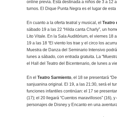
online previa. Está destinada a niños de 3 a 12 a
turnos. El Dique Punta Negra es el lugar de esta 
En cuanto a la oferta teatral y musical, el
Teatro 
sábado 19 a las 22 “Hilda canta Charly”, un hom
Lito Vitale. En la Sala Auditórium, el viernes 18
19 a las 18 “El viento los trae y el circo los acur
Muestra de Danza del Seminario Intensivo podrá vi
lunes a sábado, con entrada gratuita. La “Muestr
el Hall del Teatro del Bicentenario, de lunes a v
En el
Teatro Sarmiento
, el 18 se presentará “D
sanjuanina original. El 19, a las 21:30, será el
funciones infantiles continúan: el 17 se presentar
(17); el 20 llegará “Cuentos maravillosos” (16),
personajes de Disney y Encanto en una aventura 