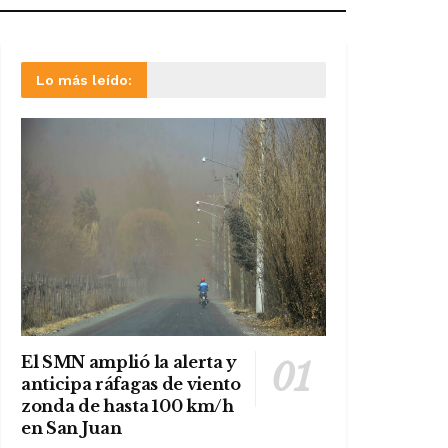
Lo más leído:
El SMN amplió la alerta y
anticipa ráfagas de viento
zonda de hasta 100 km/h
en San Juan