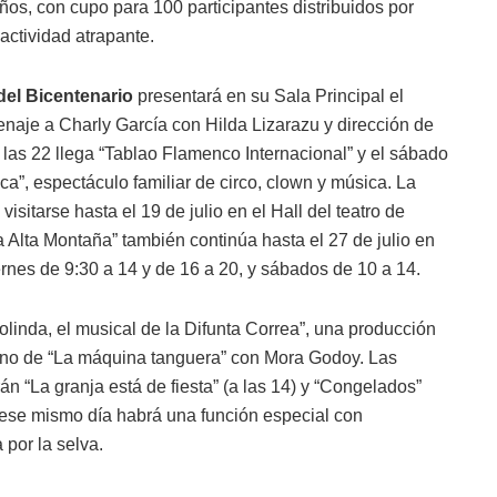
ños, con cupo para 100 participantes distribuidos por
actividad atrapante.
del Bicentenario
presentará en su Sala Principal el
enaje a Charly García con Hilda Lizarazu y dirección de
 a las 22 llega “Tablao Flamenco Internacional” y el sábado
ruca”, espectáculo familiar de circo, clown y música. La
sitarse hasta el 19 de julio en el Hall del teatro de
a Alta Montaña” también continúa hasta el 27 de julio en
iernes de 9:30 a 14 y de 16 a 20, y sábados de 10 a 14.
eolinda, el musical de la Difunta Correa”, una producción
 turno de “La máquina tanguera” con Mora Godoy. Las
án “La granja está de fiesta” (a las 14) y “Congelados”
 y ese mismo día habrá una función especial con
por la selva.