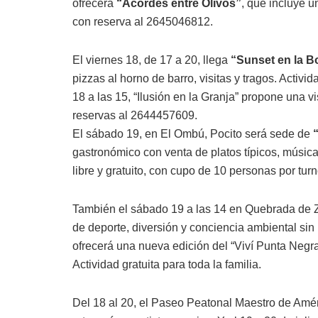
ofrecerá
“Acordes entre Olivos”
, que incluye u
con reserva al 2645046812.
El viernes 18, de 17 a 20, llega
“Sunset en la B
pizzas al horno de barro, visitas y tragos. Activ
18 a las 15, “Ilusión en la Granja” propone una vis
reservas al 2644457609.
El sábado 19, en El Ombú, Pocito será sede de
gastronómico con venta de platos típicos, música 
libre y gratuito, con cupo de 10 personas por turn
También el sábado 19 a las 14 en Quebrada de 
de deporte, diversión y conciencia ambiental sin 
ofrecerá una nueva edición del “Viví Punta Negra
Actividad gratuita para toda la familia.
Del 18 al 20, el Paseo Peatonal Maestro de Amér