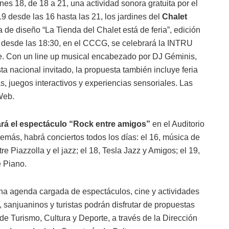
rnes 18, de 18 a 21, una actividad sonora gratuita por el
9 desde las 16 hasta las 21, los jardines del
Chalet
a de diseño “La Tienda del Chalet está de feria”, edición
o desde las 18:30, en el CCCG, se celebrará la INTRU
e. Con un line up musical encabezado por DJ Géminis,
 nacional invitado, la propuesta también incluye feria
s, juegos interactivos y experiencias sensoriales. Las
Web.
rá el espectáculo “Rock entre amigos”
en el Auditorio
demás, habrá conciertos todos los días: el 16, música de
e Piazzolla y el jazz; el 18, Tesla Jazz y Amigos; el 19,
e Piano.
a agenda cargada de espectáculos, cine y actividades
, sanjuaninos y turistas podrán disfrutar de propuestas
o de Turismo, Cultura y Deporte, a través de la Dirección