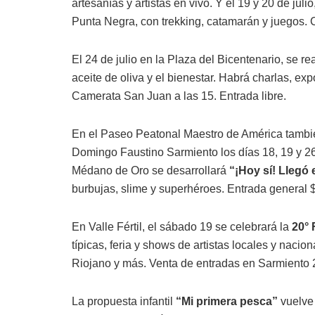
artesanías y artistas en vivo. Y el 19 y 20 de ju
Punta Negra, con trekking, catamarán y juegos. 
El 24 de julio en la Plaza del Bicentenario, se re
aceite de oliva y el bienestar. Habrá charlas, ex
Camerata San Juan a las 15. Entrada libre.
En el Paseo Peatonal Maestro de América también
Domingo Faustino Sarmiento los días 18, 19 y 26 d
Médano de Oro se desarrollará
“¡Hoy sí! Llegó e
burbujas, slime y superhéroes. Entrada general
En Valle Fértil, el sábado 19 se celebrará la
20° 
típicas, feria y shows de artistas locales y naci
Riojano y más. Venta de entradas en Sarmiento 
La propuesta infantil
“Mi primera pesca”
vuelve 