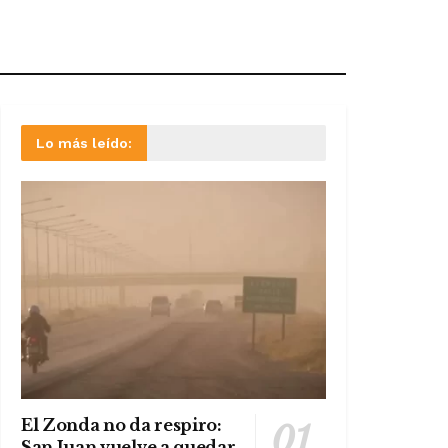
Lo más leído:
El Zonda no da respiro:
San Juan vuelve a quedar