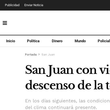
Publicidad
Enviar Noticia
Inicio
Política
Dinero
Mundo
Policia
Portada
San Juan
San Juan con v
descenso de la
En los días siguientes, las condici
del clima continuará presente.