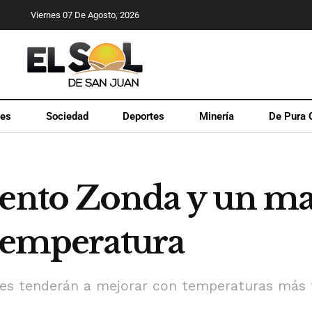
Viernes 07 De Agosto, 2026
les
Sociedad
Deportes
Minería
De Pura 
iento Zonda y un m
 temperatura
ones tenderán a mejorar con temperaturas más 